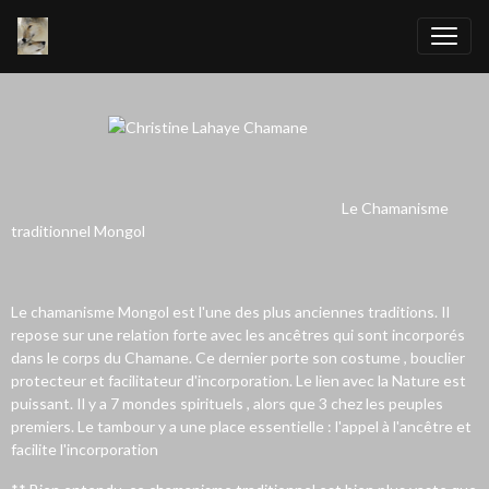
Le Chamanisme
traditionnel Mongol
Le chamanisme Mongol est l'une des plus anciennes traditions. Il
repose sur une relation forte avec les ancêtres qui sont incorporés
dans le corps du Chamane. Ce dernier porte son costume , bouclier
protecteur et facilitateur d'incorporation. Le lien avec la Nature est
puissant. Il y a 7 mondes spirituels , alors que 3 chez les peuples
premiers. Le tambour y a une place essentielle : l'appel à l'ancêtre et
facilite l'incorporation