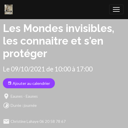
Les Mondes invisibles,
les connaitre et s'en
protéger
Le 09/10/2021
de 10:00
à 17:00
Ajouter au calendrier
Eaunes - Eaunes
Durée : journée
Christine Lahaye 06 20 58 78 67